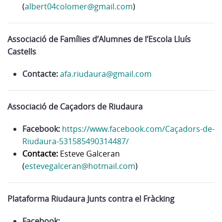
(
albert04colomer@gmail.com
)
Associació de Famílies d’Alumnes de l’Escola Lluís
Castells
Contacte:
afa.riudaura@gmail.com
Associació de Caçadors de Riudaura
Facebook:
https://www.facebook.com/Caçadors-de-
Riudaura-531585490314487/
Contacte:
Esteve Galceran
(
estevegalceran@hotmail.com
)
Plataforma Riudaura Junts contra el Fràcking
Facebook: