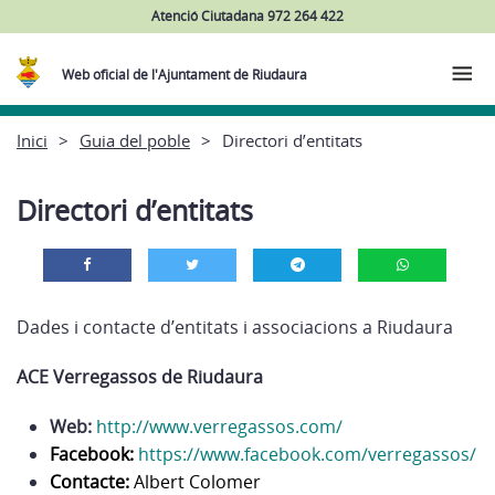
Atenció Ciutadana 972 264 422
Web oficial de l'Ajuntament de Riudaura
Inici
Guia del poble
Directori d’entitats
Directori d’entitats
Dades i contacte d’entitats i associacions a Riudaura
ACE Verregassos de Riudaura
Web:
http://www.verregassos.com/
Facebook:
https://www.facebook.com/verregassos/
Contacte:
Albert Colomer