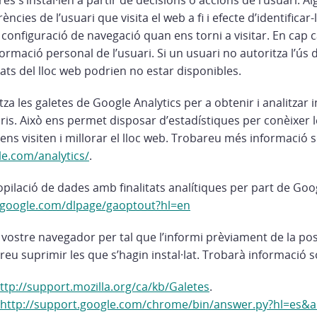
ltres s’instal·len a partir de decisions o accions de l’usuari. 
cies de l’usuari que visita el web a fi i efecte d’identificar-lo
 configuració de navegació quan ens torni a visitar. En cap ca
nformació personal de l’usuari. Si un usuari no autoritza l’ús 
tats del lloc web podrien no estar disponibles.
itza les galetes de Google Analytics per a obtenir i analitzar 
is. Això ens permet disposar d’estadístiques per conèixer l
ens visiten i millorar el lloc web. Trobareu més informació
e.com/analytics/
.
opilació de dades amb finalitats analítiques per part de Goog
s.google.com/dlpage/gaoptout?hl=en
vostre navegador per tal que l’informi prèviament de la poss
eu suprimir les que s’hagin instal·lat. Trobarà informació 
ttp://support.mozilla.org/ca/kb/Galetes
.
http://support.google.com/chrome/bin/answer.py?hl=es&