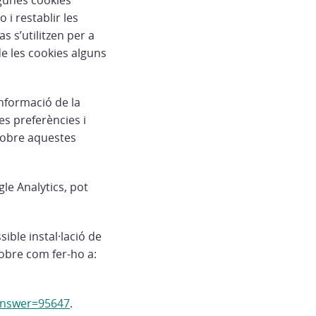
Algunes cookies
 i restablir les
s s’utilitzen per a
de les cookies alguns
informació de la
es preferències i
 sobre aquestes
le Analytics, pot
ible instal·lació de
sobre com fer-ho a:
answer=95647
.