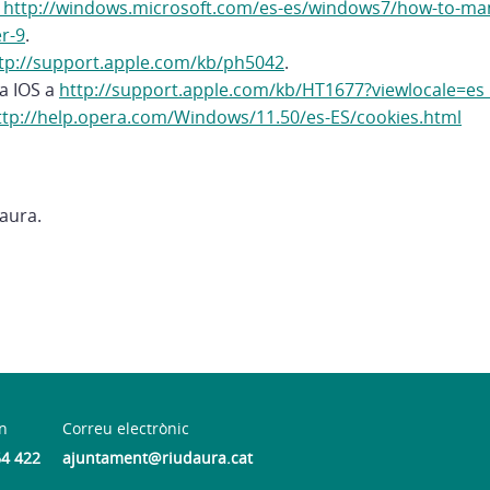
http://windows.microsoft.com/es-es/windows7/how-to-man
er-9
.
tp://support.apple.com/kb/ph5042
.
 a IOS a
http://support.apple.com/kb/HT1677?viewlocale=es
ttp://help.opera.com/Windows/11.50/es-ES/cookies.html
aura.
n
Correu electrònic
64 422
ajuntament@riudaura.cat