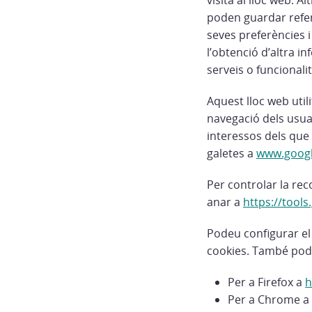
visita al lloc web. A
poden guardar referèn
seves preferències i
l’obtenció d’altra i
serveis o funcionali
Aquest lloc web util
navegació dels usuar
interessos dels que 
galetes a
www.googl
Per controlar la rec
anar a
https://tool
Podeu configurar el 
cookies. També podr
Per a Firefox a
h
Per a Chrome a