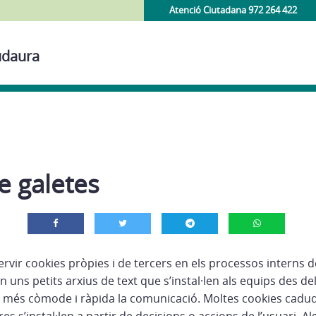
Atenció Ciutadana 972 264 422
udaura
de galetes
ervir cookies pròpies i de tercers en els processos interns
n uns petits arxius de text que s’instal·len als equips des del
an més còmode i ràpida la comunicació. Moltes cookies caduqu