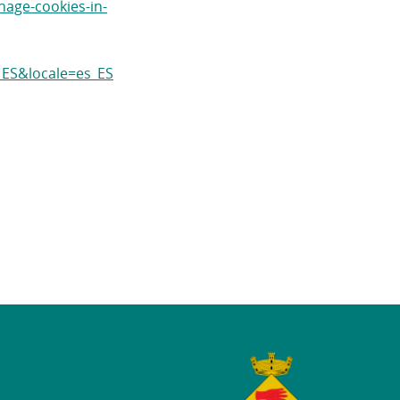
age-cookies-in-
_ES&locale=es_ES