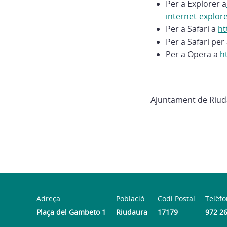
Per a Explorer a
internet-explor
Per a Safari a
ht
Per a Safari per
Per a Opera a
h
Ajuntament de Riud
Adreça
Població
Codi Postal
Telèfo
Plaça del Gambeto 1
Riudaura
17179
972 2