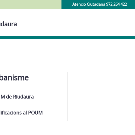
Atenció Ciutadana 972 264 422
udaura
banisme
M de Riudaura
ificacions al POUM