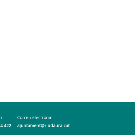
n
Correu electrònic
64 422
ajuntament@riudaura.cat