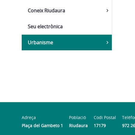
Coneix Riudaura
Seu electrònica
Urbanisme
Adreça
Població
Codi Postal
Telèfo
Plaça del Gambeto 1
Riudaura
17179
972 2