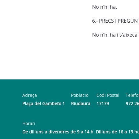
No n’hi ha.
6.- PRECS I PREGUN
No n’hi ha i s’aixeca
Adreça
Població
Codi Postal
Telèfo
Plaça del Gambeto 1
Riudaura
17179
972 2
Horari
De dilluns a divendres de 9 a 14 h. Dilluns de 16 a 19 h