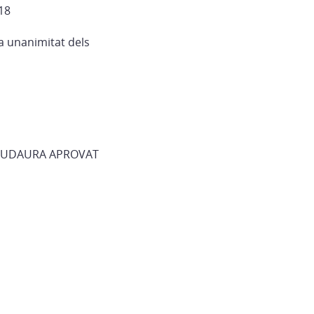
18
a unanimitat dels
 RIUDAURA APROVAT