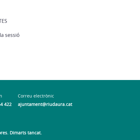
TES
 la sessió
n
Correu electrònic
64 422
ajuntament@riudaura.cat
ores. Dimarts tancat.