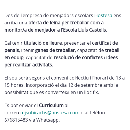
Des de l’empresa de menjadors escolars
Hostesa
ens
arriba una
oferta de feina per treballar com a
monitor/a de menjador a l’Escola Lluís Castells
.
Cal tenir
titulació de lleure
, presentar el
certificat de
penals
, i tenir
ganes de treballar
, capacitat de
treball
en equip
, capacitat de
resolució de conflictes
i
idees
per realitzar activitats
.
El sou serà segons el conveni col·lectiu i l’horari de 13 a
15 hores. Incorporació el dia 12 de setembre amb la
possibilitat que es converteixi en un lloc fix.
Es pot enviar el
Currículum
al
correu
mjsubirachs@hostesa.com
o al telèfon
676815483 via Whatsapp.