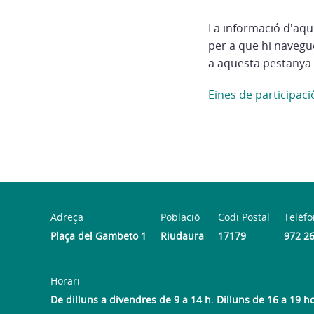
La informació d'aqu
per a que hi navegu
a aquesta pestanya 
Eines de participac
Adreça
Població
Codi Postal
Telèfo
Plaça del Gambeto 1
Riudaura
17179
972 2
Horari
De dilluns a divendres de 9 a 14 h. Dilluns de 16 a 19 h