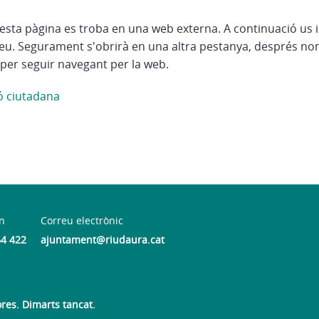
esta pàgina es troba en una web externa. A continuació us 
eu. Segurament s'obrirà en una altra pestanya, després no
per seguir navegant per la web.
ió ciutadana
n
Correu electrònic
64 422
ajuntament@riudaura.cat
ores. Dimarts tancat.