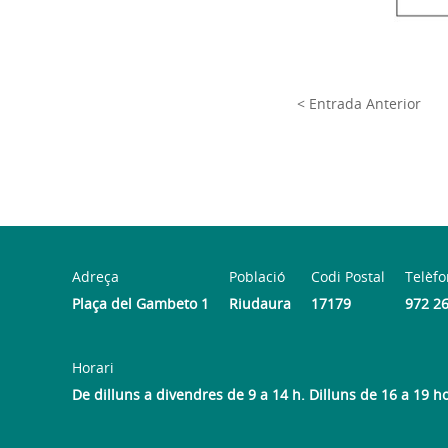
< Entrada Anterior
Adreça
Població
Codi Postal
Telèfo
Plaça del Gambeto 1
Riudaura
17179
972 2
Horari
De dilluns a divendres de 9 a 14 h. Dilluns de 16 a 19 h