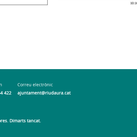
n
Correu electrònic
64 422
ajuntament@riudaura.cat
ores. Dimarts tancat.