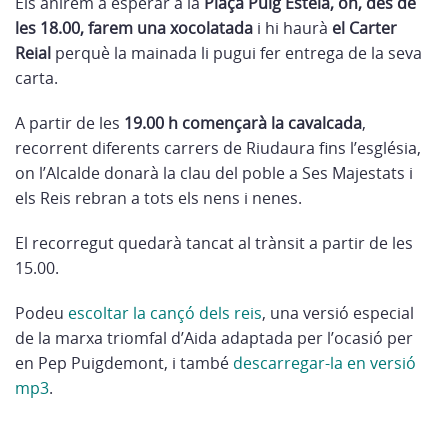
Els anirem a esperar a la
Plaça Puig Estela, on, des de
les 18.00, farem una xocolatada
i hi haurà
el Carter
Reial
perquè
la mainada li pugui fer entrega de la seva
carta.
A partir de les
19.00 h començarà la cavalcada
,
recorrent diferents carrers de Riudaura fins l’església,
on l’Alcalde donarà la clau del poble a Ses Majestats i
els Reis rebran a tots els nens i nenes.
El recorregut quedarà tancat al trànsit a partir de les
15.00.
Podeu
escoltar la cançó dels reis
, una versió especial
de la marxa triomfal d’Aida adaptada per l’ocasió per
en Pep Puigdemont, i també
descarregar-la en versió
mp3
.