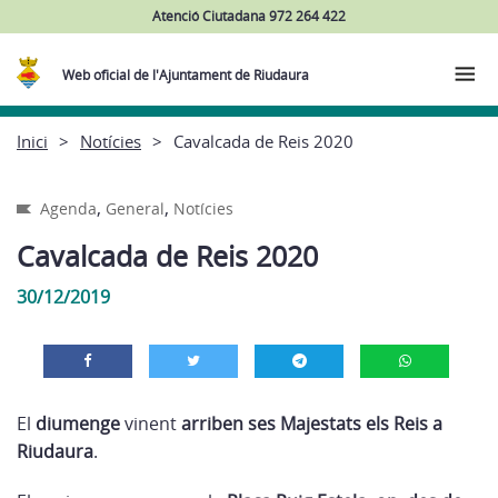
Atenció Ciutadana 972 264 422
Web oficial de l'Ajuntament de Riudaura
Inici
Notícies
Cavalcada de Reis 2020
,
,
Agenda
General
Notícies
Cavalcada de Reis 2020
30/12/2019
El
diumenge
vinent
arriben ses Majestats
els Reis a
Riudaura
.