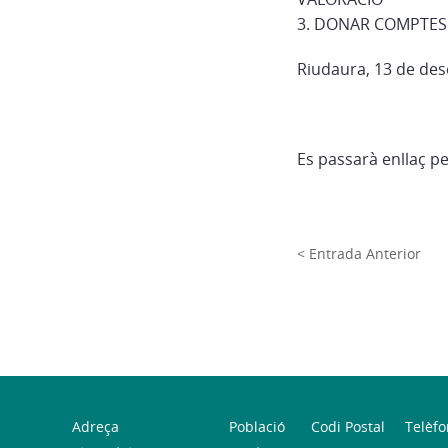
3. DONAR COMPTES
Riudaura, 13 de de
Es passarà enllaç pe
< Entrada Anterior
Adreça
Població
Codi Postal
Telèfo