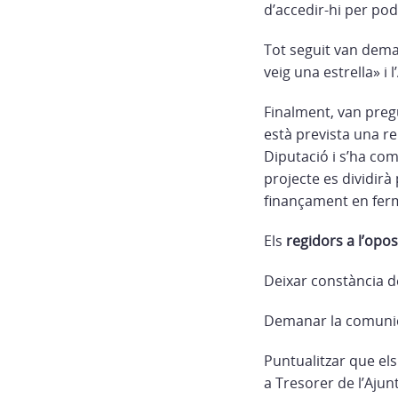
d’accedir-hi per pod
Tot seguit van dema
veig una estrella» i
Finalment, van pregu
està prevista una re
Diputació i s’ha com
projecte es dividir
finançament en fer
Els
regidors a l’opo
Deixar constància de
Demanar la comunica
Puntualitzar que els
a Tresorer de l’Aju