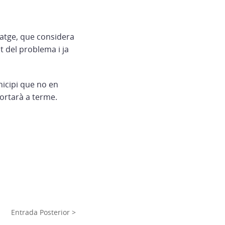
latge, que considera
t del problema i ja
icipi que no en
portarà a terme.
Entrada Posterior >