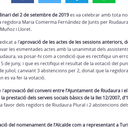
dinari del 2 de setembre de 2019
es va celebrar amb tota no
 la regidora Maria Comerma Fernández de Junts per Riudaur
s Muñoz i Lloret.
edicat a l’
aprovació de les actes de les sessions anteriors, de
ovar les esmentades actes amb la unanimitat dels assistents
iudaura, va posar-hi com a condició que es rectifiqui un err
 de juny, i que es rectifiqui el resultat de la votació del pun
8 de juliol, canviant 3 abstencions per 2, donat que la regi
n es va fer la votació.
 l’
aprovació del conveni entre l’Ajuntament de Riudaura i e
la prestació dels serveis socials bàsics de la llei 12/2007, d
 favor dels regidors de Riudaura Plural i 2 abstencions del
ció del nomenament de l’Alcalde com a representant a Tu