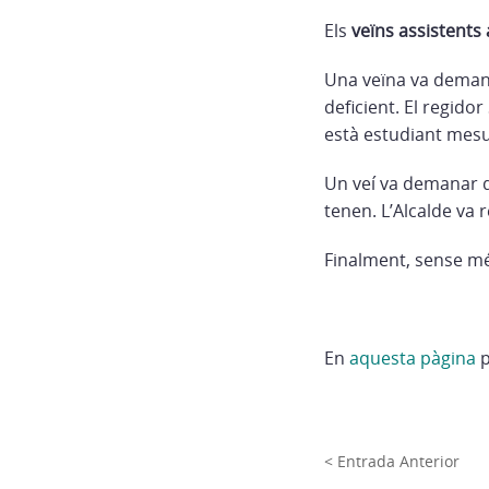
Els
veïns assistents 
Una veïna va demana
deficient. El regido
està estudiant mesu
Un veí va demanar q
tenen. L’Alcalde va 
Finalment, sense mé
En
aquesta pàgina
p
< Entrada Anterior