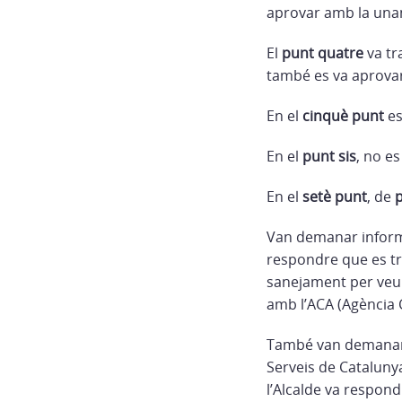
aprovar amb la unan
El
punt quatre
va tr
també es va aprovar
En el
cinquè punt
es
En el
punt sis
, no e
En el
setè punt
, de
p
Van demanar informac
respondre que es tra
sanejament per veur
amb l’ACA (Agència 
També van demanar i
Serveis de Catalunya
l’Alcalde va respond