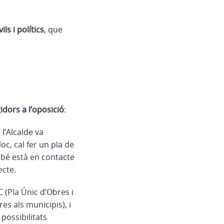
ls i polítics
, que
idors a l’oposició
:
l’Alcalde va
oc, cal fer un pla de
mbé està en contacte
ecte.
(Pla Únic d’Obres i
s als municipis), i
possibilitats