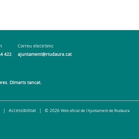
n
Correu electrònic
64 422
ajuntament@riudaura.cat
ores. Dimarts tancat.
Accessibilitat
© 2026
Web oficial de l'Ajuntament de Riudaura