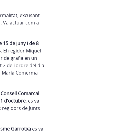
rmalitat, excusant
a.
Va a
ctuar com a
 15 de juny i de 8
. El regidor Miquel
or de grafia en un
t 2 de l’ordre del dia
dora Maria Comerma
l Consell Comarcal
’11 d’octubre
, es va
s regidors de Junts
risme Garrotxa
es va