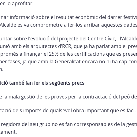
er-lo aprofitar.
nar informació sobre el resultat econòmic del darrer festiva
 l’Alcalde es va comprometre a fer-los arribar aquestes dades
ntar sobre l’evolució del projecte del Centre Cívic, i l’Alca
unió amb els arquitectes d’RCR, que ja ha parlat amb el pre
promès a finançar el 25% de les certificacions que es presen
à per fases, ja que amb la Generalitat encara no hi ha cap c
m.
sició també fan fer els següents precs
:
 la mala gestió de les proves per la contractació del peó de
ció dels imports de qualsevol obra important que es faci.
 regidors del seu grup no es fan corresponsables de la gest
ntament.