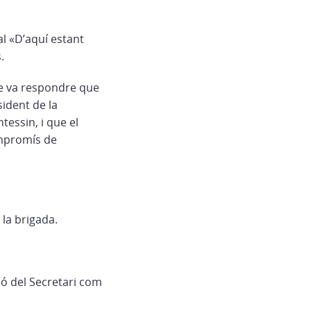
l «D’aquí estant
.
lde va respondre que
sident de la
tessin, i que el
ompromís de
 la brigada.
ió del Secretari com