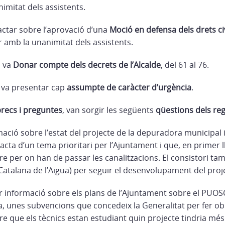
imitat dels assistents.
actar sobre l’aprovació d’una
Moció en defensa dels drets civi
 amb la unanimitat dels assistents.
 va
Donar compte dels decrets de l’Alcalde
, del 61 al 76.
s va presentar cap
assumpte de caràcter d’urgència
.
recs i preguntes
, van sorgir les següents
qüestions dels reg
ió sobre l’estat del projecte de la depuradora municipal i 
cta d’un tema prioritari per l’Ajuntament i que, en primer ll
e per on han de passar les canalitzacions. El consistori ta
Catalana de l’Aigua) per seguir el desenvolupament del proj
nformació sobre els plans de l’Ajuntament sobre el PUOSC 
, unes subvencions que concedeix la Generalitat per fer obre
re que els tècnics estan estudiant quin projecte tindria més 