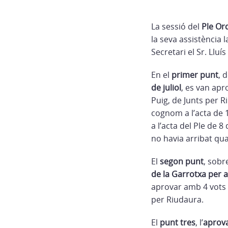
La sessió del
Ple Or
la seva assistència
Secretari el Sr. Lluí
En el
primer punt
, d
de juliol
, es van apr
Puig, de Junts per R
cognom a l’acta de 15
a l’acta del Ple de 
no havia arribat qua
El
segon punt
, sobre
de la Garrotxa per a 
aprovar amb 4 vots a
per Riudaura.
El
punt tres
, l’
aprova