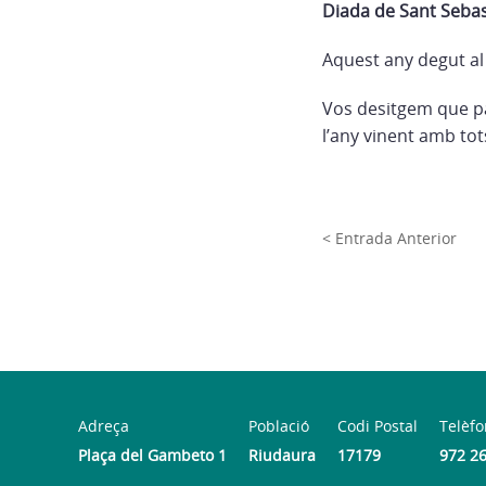
Diada de Sant Sebas
Aquest any degut al
Vos desitgem que pa
l’any vinent amb tot
< Entrada Anterior
Adreça
Població
Codi Postal
Telèfo
Plaça del Gambeto 1
Riudaura
17179
972 2