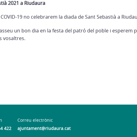
tià 2021 a Riudaura
 COVID-19 no celebrarem la diada de Sant Sebastià a Riudau
sseu un bon dia en la festa del patró del poble i esperem 
s vosaltres.
n
Correu electrònic
64 422
ajuntament@riudaura.cat