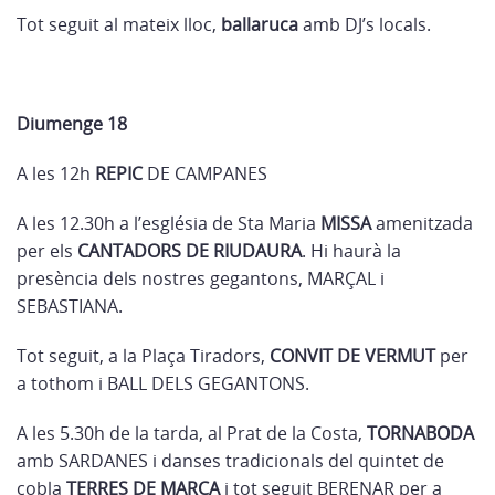
Tot seguit al mateix lloc,
ballaruca
amb DJ’s locals.
Diumenge 18
A les 12h
REPIC
DE CAMPANES
A les 12.30h a l’església de Sta Maria
MISSA
amenitzada
per els
CANTADORS DE RIUDAURA
. Hi haurà la
presència dels nostres gegantons, MARÇAL i
SEBASTIANA.
Tot seguit, a la Plaça Tiradors,
CONVIT DE VERMUT
per
a tothom i BALL DELS GEGANTONS.
A les 5.30h de la tarda, al Prat de la Costa,
TORNABODA
amb SARDANES i danses tradicionals del quintet de
cobla
TERRES DE MARCA
i tot seguit BERENAR per a