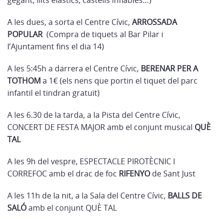
gegant, llits elàstics, castells inflables…)
A les dues, a sorta el Centre Cívic,
ARROSSADA
POPULAR
(Compra de tiquets al Bar Pilar i
l’Ajuntament fins el dia 14)
A les 5:45h a darrera el Centre Cívic,
BERENAR PER A
TOTHOM
a 1€ (els nens que portin el tiquet del parc
infantil el tindran gratuït)
A les 6.30 de la tarda, a la Pista del Centre Cívic,
CONCERT DE FESTA MAJOR amb el conjunt musical
QUÈ
TAL
A les 9h del vespre, ESPECTACLE PIROTÈCNIC I
CORREFOC amb el drac de foc
RIFENYO
de Sant Just
A les 11h de la nit, a la Sala del Centre Cívic,
BALLS DE
SALÓ
amb el conjunt QUÈ TAL