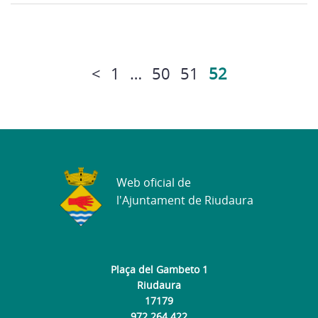
<
1
…
50
51
52
Web oficial de
l'Ajuntament de Riudaura
Plaça del Gambeto 1
Riudaura
17179
972 264 422