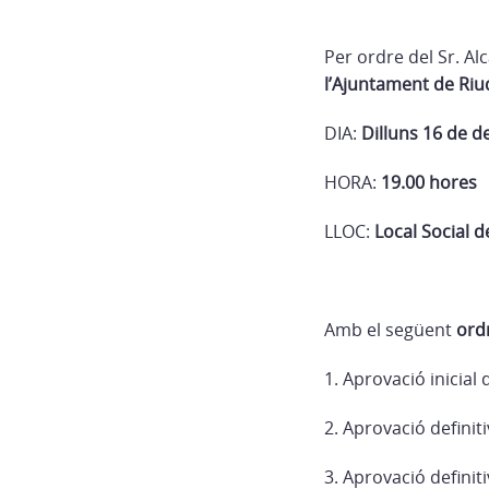
Per ordre del Sr. Al
l’Ajuntament de Ri
DIA:
Dilluns 16
de d
HORA:
19.
00 hores
LLOC:
Local Social 
Amb el següent
ordr
1. Aprovació inicial 
2. Aprovació definit
3. Aprovació definit