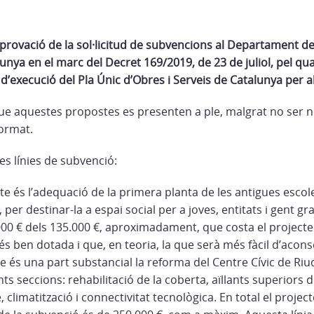
provació de la sol·licitud de subvencions al Departament de 
unya en el marc del Decret 169/2019, de 23 de juliol, pel qua
d’execució del Pla Únic d’Obres i Serveis de Catalunya per 
ue aquestes propostes es presenten a ple, malgrat no ser n
format.
es línies de subvenció:
te és l’adequació de la primera planta de les antigues escoles
, per destinar-la a espai social per a joves, entitats i gent g
000 € dels 135.000 €, aproximadament, que costa el projecte. 
 ben dotada i que, en teoria, la que serà més fàcil d’acons
e és una part substancial la reforma del Centre Cívic de Riu
ts seccions: rehabilitació de la coberta, aïllants superiors d
, climatització i connectivitat tecnològica. En total el projec