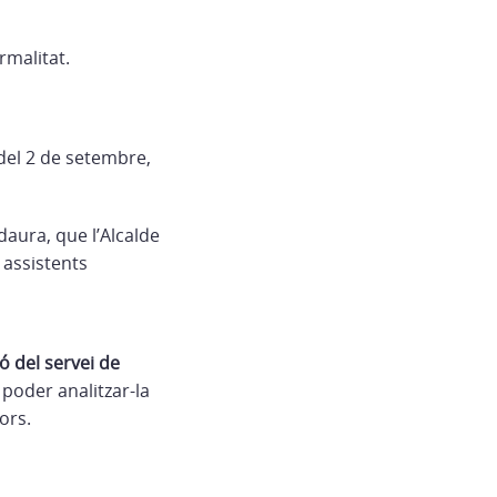
rmalitat.
 del
2 de setembre,
daura, que l’Alcalde
 assistents
ó del servei de
r poder analitzar-la
ors.