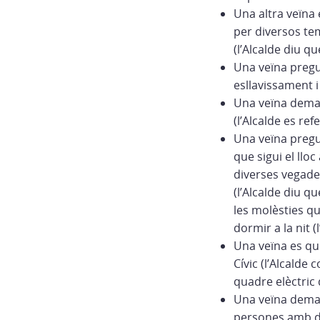
Una altra veïna 
per diversos te
(l’Alcalde diu q
Una veïna pregun
esllavissament i
Una veïna demana
(l’Alcalde es ref
Una veïna pregu
que sigui el llo
diverses vegades
(l’Alcalde diu q
les molèsties qu
dormir a la nit (
Una veïna es quei
Cívic (l’Alcalde
quadre elèctric 
Una veïna demana
persones amb di