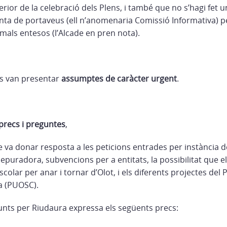
terior de la celebració dels Plens, i també que no s’hagi fet 
ta de portaveus (ell n’anomenaria Comissió Informativa) pe
r mals entesos (l’Alcade en pren nota).
 es van presentar
assumptes de caràcter urgent
.
precs i preguntes
,
e va donar resposta a les peticions entrades per instància d
epuradora, subvencions per a entitats, la possibilitat que el
scolar per anar i tornar d’Olot, i els diferents projectes del 
a (PUOSC).
Junts per Riudaura expressa els següents precs: