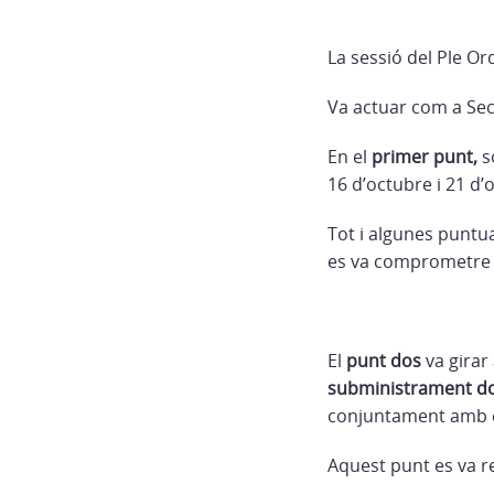
La sessió del Ple O
Va actuar com a Secre
En el
primer punt,
so
16 d’octubre i 21 d’
Tot i algunes puntua
es va comprometre a
El
punt dos
va girar 
subministrament dom
conjuntament amb el
Aquest punt es va re