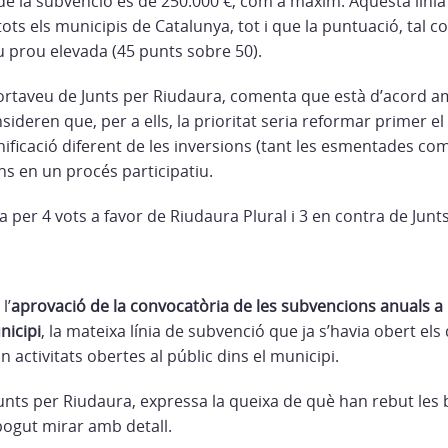
 de la subvenció és de 250.000 €, com a màxim. Aquesta líni
tots els municipis de Catalunya, tot i que la puntuació, tal 
u prou elevada (45 punts sobre 50).
portaveu de Junts per Riudaura, comenta que està d’acord a
ideren que, per a ells, la prioritat seria reformar primer el 
nificació diferent de les inversions (tant les esmentades com 
ns en un procés participatiu.
 per 4 vots a favor de Riudaura Plural i 3 en contra de Junt
l’
aprovació de la convocatòria de les subvencions anuals a l
nicipi
, la mateixa línia de subvenció que ja s’havia obert els
n activitats obertes al públic dins el municipi.
unts per Riudaura, expressa la queixa de què han rebut les 
 pogut mirar amb detall.