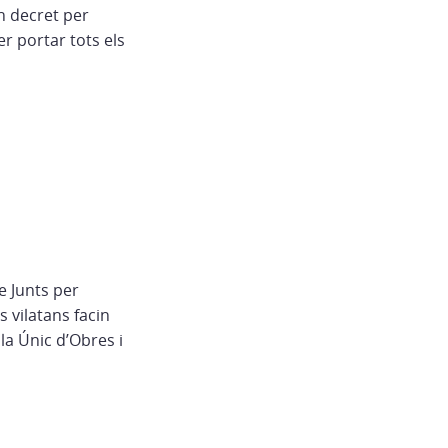
un decret per
r portar tots els
e Junts per
s vilatans facin
Pla Únic d’Obres i