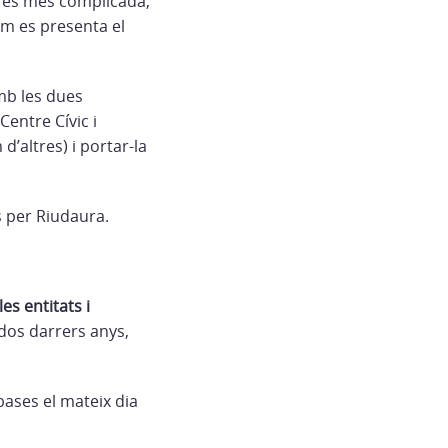
a és més complicada,
com es presenta el
mb les dues
Centre Cívic i
d’altres) i portar-la
s per Riudaura.
es entitats i
 dos darrers anys,
bases el mateix dia