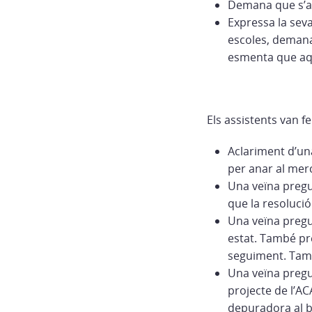
Demana que s’act
Expressa la seva
escoles, demana
esmenta que aqu
Els assistents van f
Aclariment d’una
per anar al merc
Una veïna pregu
que la resolució
Una veïna pregun
estat. També pre
seguiment. Tamb
Una veïna pregun
projecte de l’AC
depuradora al b