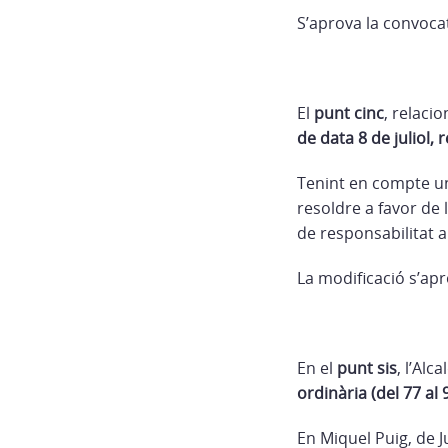
S’aprova la convoca
El
punt cinc
, relacio
de data 8 de juliol,
Tenint en compte un
resoldre a favor de l
de responsabilitat a
La modificació s’apr
En el
punt sis
, l’Alc
ordinària (del 77 al 
En Miquel Puig, de J