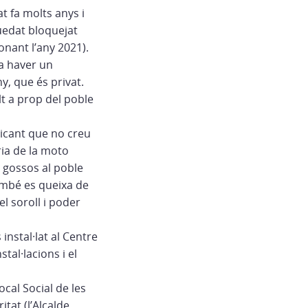
t fa molts anys i
uedat bloquejat
onant l’any 2021).
va haver un
y, que és privat.
lt a prop del poble
icant que no creu
ria de la moto
e gossos al poble
També es queixa de
el soroll i poder
 instal·lat al Centre
tal·lacions i el
cal Social de les
tat (l’Alcalde