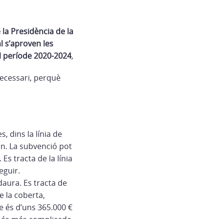
la Presidència de la
l s’aproven les
al període 2020-2024
,
ecessari, perquè
, dins la línia de
ran. La subvenció pot
Es tracta de la línia
eguir.
daura. Es tracta de
e la coberta,
te és d’uns 365.000 €