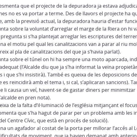
esmenta que el projecte de la depuradora ja estava adjudica
mes no es va portar a terme. Des de llavors el projecte ha q
ue, amb la previsió actual, la depuradora hauria d’estar funci
ta sobre la voluntat d’arreglar el marge de la Riera on hi 
 pregunta si s’ha plantejat arreglar les escriptures del terren
 el motiu pel qual les canalitzacions van a parar al riu mo
ereix al pla de canalitzacions del que ja s’havia parlat).
nta sobre el túnel on hi ha sempre una moto aparcada, ind
c adequat (l’Alcalde diu que ja s’ha informat la veïna propietà
 i que s’hi insistirà). També es queixa de les deposicions d
ue es reincidirà amb el tema i, si cal, s’aplicaran sancions). 
e li causa un veí, havent-se de gastar diners per minimitzar 
l’alcalde en pren nota).
xa de la falta d’il·luminació de l’església mitjançant el focus
 comenta que s’ha hagut de parar per un problema amb les ins
del Centre Cívic, que està en procés de solució).
 un agafador al costat de la porta per millorar l’accés al Lo
ficultats de moviment, que ja havien demanat amb anteriori