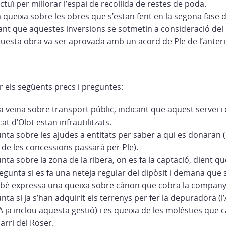
uï per millorar l’espai de recollida de restes de poda.
 queixa sobre les obres que s’estan fent en la segona fase d
nt que aquestes inversions se sotmetin a consideració del m
esta obra va ser aprovada amb un acord de Ple de l’anterio
er els següents precs i preguntes:
 veïna sobre transport públic, indicant que aquest servei i e
at d’Olot estan infrautilitzats.
nta sobre les ajudes a entitats per saber a qui es donaran 
 de les concessions passarà per Ple).
ta sobre la zona de la ribera, on es fa la captació, dient q
gunta si es fa una neteja regular del dipòsit i demana que s
é expressa una queixa sobre cànon que cobra la companyi
ta si ja s’han adquirit els terrenys per fer la depuradora (l’
A ja inclou aquesta gestió) i es queixa de les molèsties que c
arri del Roser.