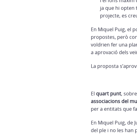
i el fons màxim
ja que hi opten 
projecte, es cre
En Miquel Puig, el 
propostes, però cons
voldrien fer una pla
a aprovació dels veï
La proposta s’aprova
El
quart punt
, sobre 
associacions del mu
per a entitats que fa
En Miquel Puig, de J
del ple i no les han