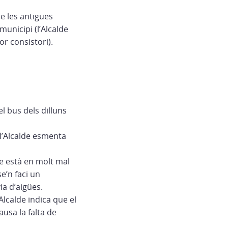
e les antigues
unicipi (l’Alcalde
r consistori).
l bus dels dilluns
(l’Alcalde esmenta
ue està en molt mal
e’n faci un
a d’aigües.
Alcalde indica que el
ausa la falta de