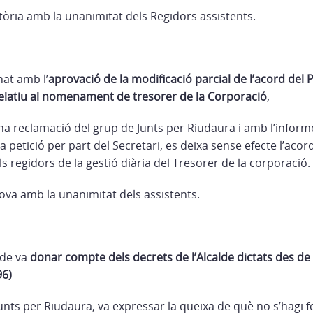
tòria amb la unanimitat dels Regidors assistents.
nat amb l’
aprovació de la modificació parcial de l’acord del 
 relatiu al nomenament de tresorer de la Corporació
,
a reclamació del grup de Junts per Riudaura i amb l’inform
a petició per part del Secretari, es deixa sense efecte l’acord
ls regidors de la gestió diària del Tresorer de la corporació.
ova amb la unanimitat dels assistents.
alde va
donar compte dels decrets de l’Alcalde dictats des de 
96)
unts per Riudaura, va expressar la queixa de què no s’hagi f