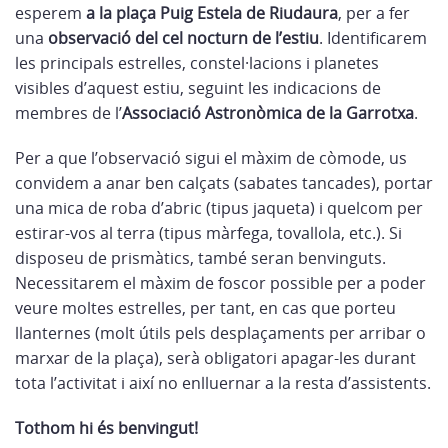
esperem
a la plaça Puig Estela de Riudaura
, per a fer
una
observació del cel nocturn de l’estiu
. Identificarem
les principals estrelles, constel·lacions i planetes
visibles d’aquest estiu, seguint les indicacions de
membres de l’
Associació Astronòmica de la Garrotxa
.
Per a que l’observació sigui el màxim de còmode, us
convidem a anar ben calçats (sabates tancades), portar
una mica de roba d’abric (tipus jaqueta) i quelcom per
estirar-vos al terra (tipus màrfega, tovallola, etc.). Si
disposeu de prismàtics, també seran benvinguts.
Necessitarem el màxim de foscor possible per a poder
veure moltes estrelles, per tant, en cas que porteu
llanternes (molt útils pels desplaçaments per arribar o
marxar de la plaça), serà obligatori apagar-les durant
tota l’activitat i així no enlluernar a la resta d’assistents.
Tothom hi és benvingut!