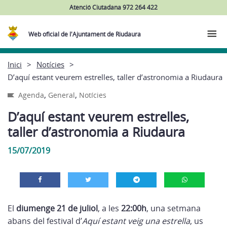
Atenció Ciutadana 972 264 422
Web oficial de l'Ajuntament de Riudaura
Inici
Notícies
D’aquí estant veurem estrelles, taller d’astronomia a Riudaura
,
,
Agenda
General
Notícies
D’aquí estant veurem estrelles,
taller d’astronomia a Riudaura
15/07/2019
El
diumenge
21 de juliol
, a les
22:00h
, una setmana
abans del festival d’
Aquí estant veig una estrella
, us