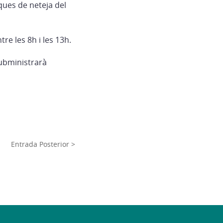
ques de neteja del
re les 8h i les 13h.
subministrarà
Entrada Posterior >