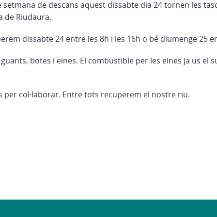
 setmana de descans aquest dissabte dia 24 tornen les tas
ra de Riudaura.
perem dissabte 24 entre les 8h i les 16h o bé diumenge 25 ent
uants, botes i eines. El combustible per les eines ja us el 
s per col·laborar. Entre tots recuperem el nostre riu.