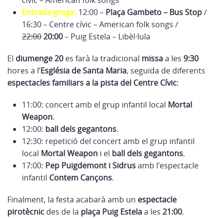
cívic – American folk songs
Entrada groga:
12:00 –
Plaça Gambeto – Bus Stop
/
16:30 – Centre cívic – American folk songs /
22:00
20:00
– Puig Estela – Libèl·lula
El
diumenge 20
es farà la tradicional
missa
a les
9:30
hores a l’
Església de Santa Maria
, seguida de diferents
espectacles familiars a la pista del Centre Cívic
:
11:00: concert amb el grup infantil local
Mortal
Weapon
.
12:00:
ball dels gegantons
.
12:30: repetició del concert amb el grup infantil
local
Mortal Weapon
i el
ball dels gegantons
.
17:00:
Pep Puigdemont i Sidrus
amb l’espectacle
infantil
Contem Cançons
.
Finalment, la festa acabarà amb un
espectacle
pirotècnic
des de la
plaça Puig Estela
a les
21:00
.