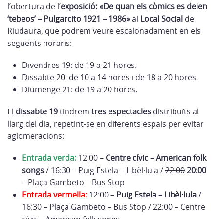
l’obertura de l’
exposició: «De quan els còmics es deien
‘tebeos’ – Pulgarcito 1921 – 1986»
al
Local Social
de
Riudaura, que podrem veure escalonadament en els
següents horaris:
Divendres 19: de 19 a 21 hores.
Dissabte 20: de 10 a 14 hores i de 18 a 20 hores.
Diumenge 21: de 19 a 20 hores.
El
dissabte 19
tindrem
tres espectacles
distribuïts al
llarg del dia, repetint-se en diferents espais per evitar
aglomeracions:
Entrada verda:
12:00 –
Centre cívic – American folk
songs
/ 16:30 – Puig Estela – Libèl·lula /
22:00
20:00
– Plaça Gambeto – Bus Stop
Entrada vermella:
12:00 –
Puig Estela – Libèl·lula
/
16:30 – Plaça Gambeto – Bus Stop / 22:00 – Centre