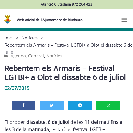
Atenció Ciutadana 972 264 422
Web oficial de l'Ajuntament de Riudaura
Inici
Notícies
Rebentem els Armaris – Festival LGTBI+ a Olot el dissabte 6 de
juliol
,
,
Agenda
General
Notícies
Rebentem els Armaris – Festival
LGTBI+ a Olot el dissabte 6 de juliol
02/07/2019
El proper
dissabte, 6 de juliol
de les
11 del matí fins a
les 3 de la matinada
, es farà el
festival LGTBI+