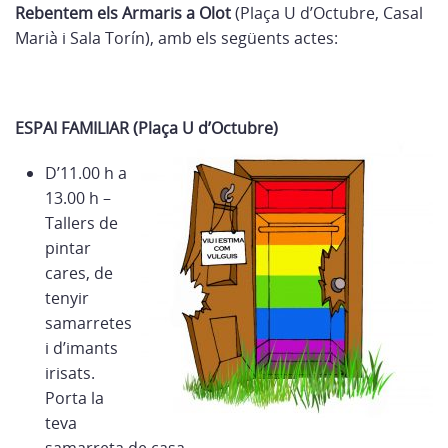
Rebentem els Armaris a Olot
(Plaça U d’Octubre, Casal
Marià i Sala Torín), amb els següents actes:
ESPAI FAMILIAR (Plaça U d’Octubre)
D’11.00 h a
13.00 h –
Tallers de
pintar
cares, de
tenyir
samarretes
i d’imants
irisats.
Porta la
teva